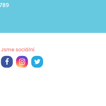
 789
Jsme sociální