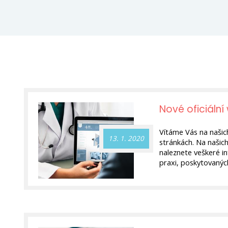
Nové oficiáln
stránky
|
Aktua
Vítáme Vás na našich
13. 1. 2020
stránkách. Na našic
naleznete veškeré in
praxi, poskytovaných
ordinaci a kontaktní