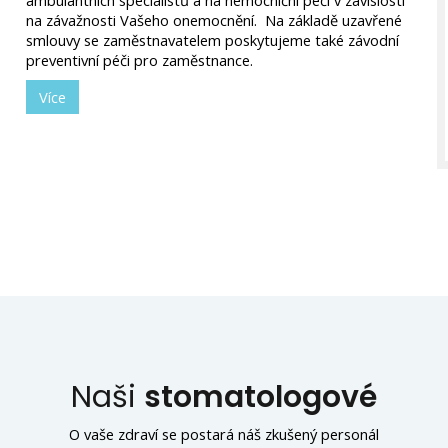
ambulantních specialistů a na nemocniční péči v závislosti
na závažnosti Vašeho onemocnění. Na základě uzavřené
smlouvy se zaměstnavatelem poskytujeme také závodní
preventivní péči pro zaměstnance.
Více
Naši
stomatologové
O vaše zdraví se postará náš zkušený personál