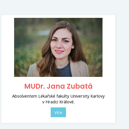
MUDr. Jana Zubatá
Absolventem Lékařské fakulty University Karlovy
v Hradci Králové.
Více