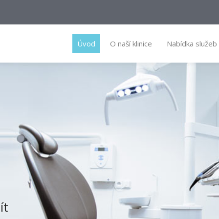
Úvod
O naší klinice
Nabídka služeb
ít