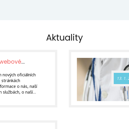
Aktuality
í webové
lity
 nových oficiálních
13. 1.
h stránkách
formace o nás, naší
 službách, o naší
ch údajů.