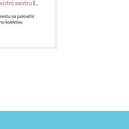
votní sestru
|
sestu na poloviční
o kolektivu.